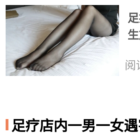
足
生
阅
足疗店内一男一女遇害