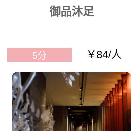
御品沐足
￥84/人
5分