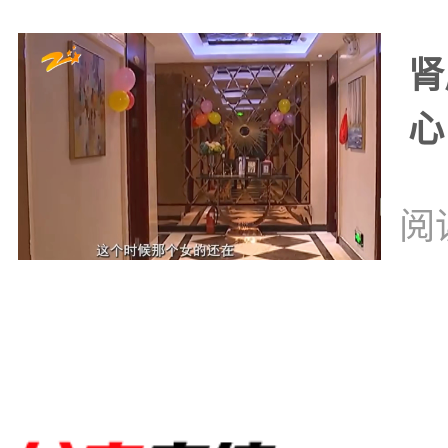
肾
心
阅