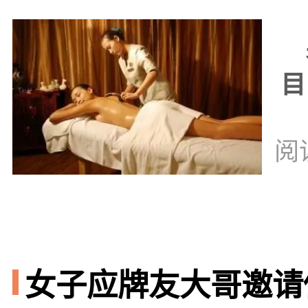
男
目
阅
女子应牌友大哥邀请做