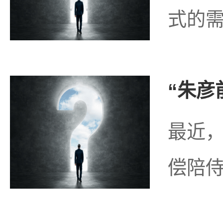
式的需
“朱彦
最近，
偿陪侍