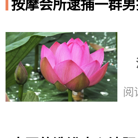
按摩会所逮捕一群男技
阅