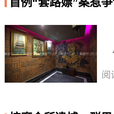
首例“套路嫖”案惹争议
阅