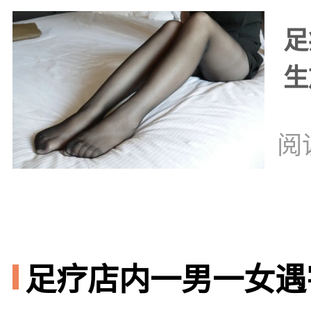
足
生
阅
足疗店内一男一女遇害