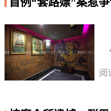
首例“套路嫖”案惹争议
阅