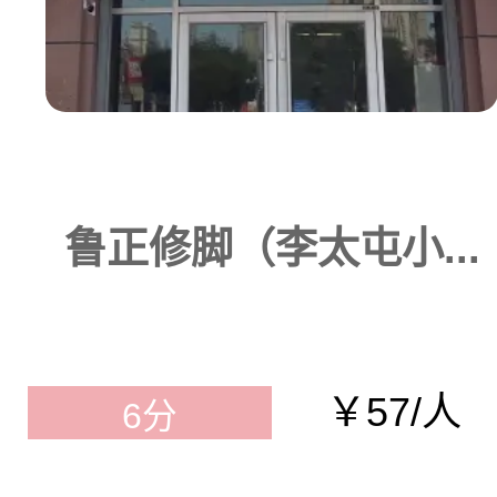
鲁正修脚（李太屯小...
￥57/人
6分