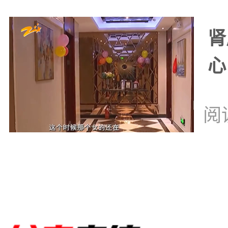
肾
心
阅