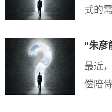
式的需
“朱彦
最近，
偿陪侍