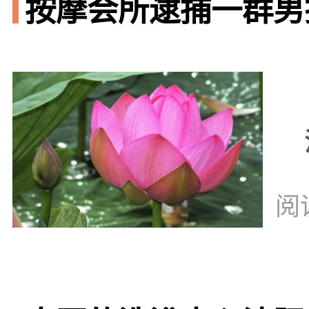
按摩会所逮捕一群男技
阅