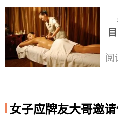
男
目
阅
女子应牌友大哥邀请做