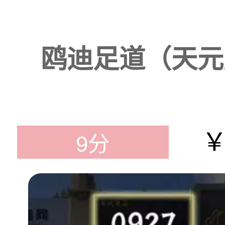
鸥迪足道（天元蓝
￥
9分