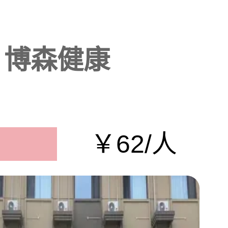
博森健康
￥62/人