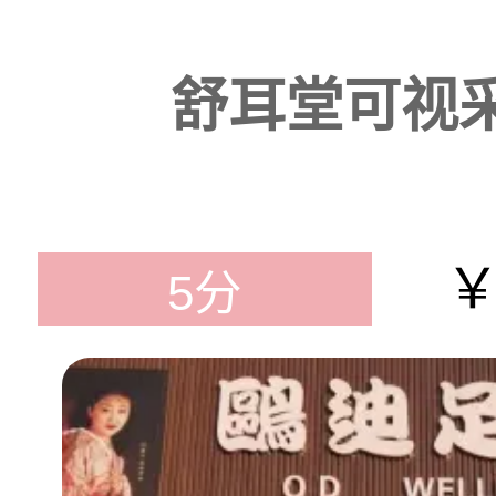
舒耳堂可视
￥
5分