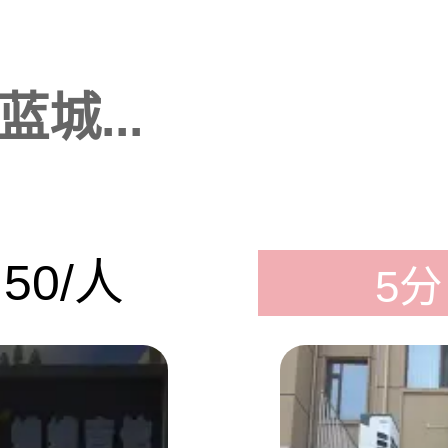
城...
50/人
5分