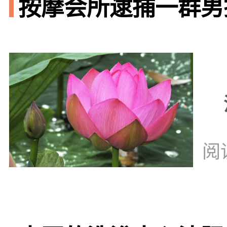
按摩会所逮捕一群男技
阅