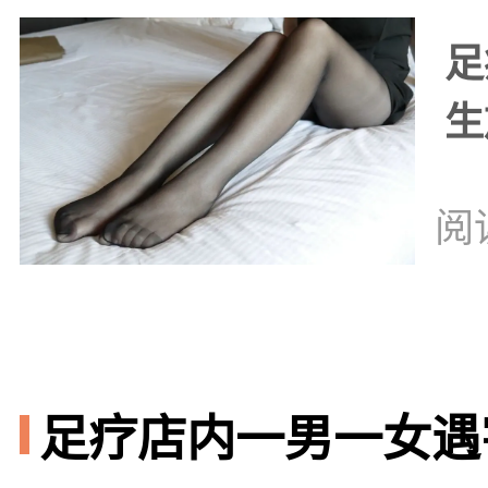
足
生
阅
足疗店内一男一女遇害