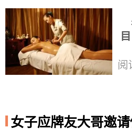
男
目
阅
女子应牌友大哥邀请做