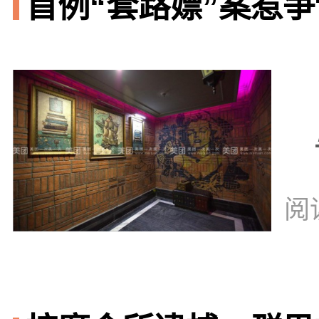
首例“套路嫖”案惹争议
阅