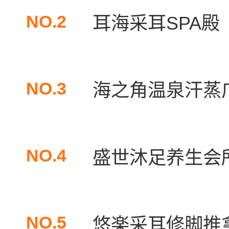
NO.2
耳海采耳SPA殿（
NO.3
海之角温泉汗蒸广
NO.4
盛世沐足养生会
NO.5
悠楽采耳修脚推