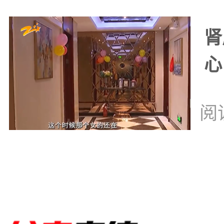
肾
心
阅