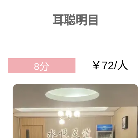
耳聪明目
￥72/人
8分