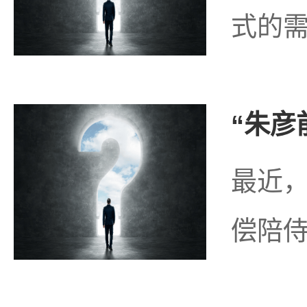
式的需
“朱彦
最近，
偿陪侍