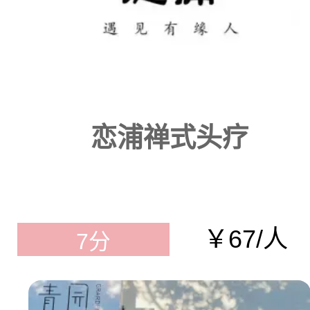
恋浦禅式头疗
￥67/人
7分