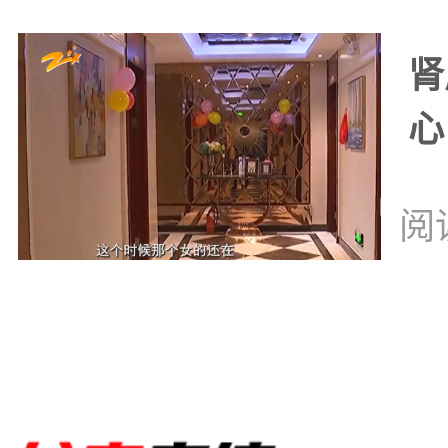
肾
心
阅