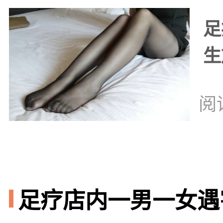
足
生
阅
足疗店内一男一女遇害