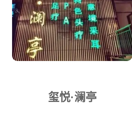
玺悦·澜亭