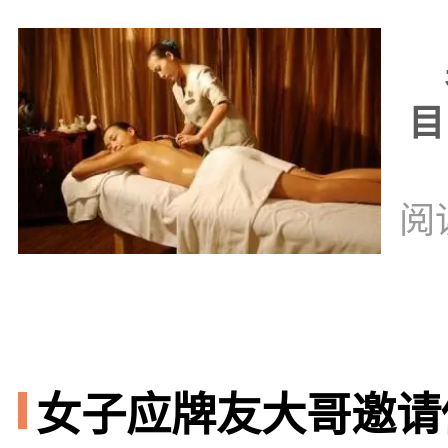
男
目
阅
女子应牌友大哥邀请做