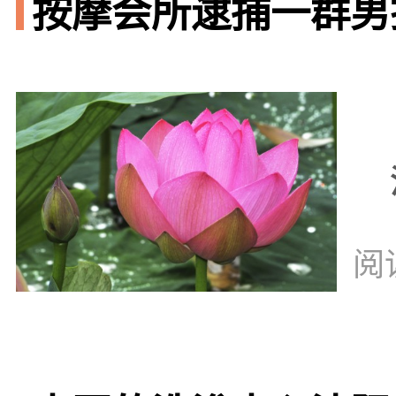
按摩会所逮捕一群男技
阅