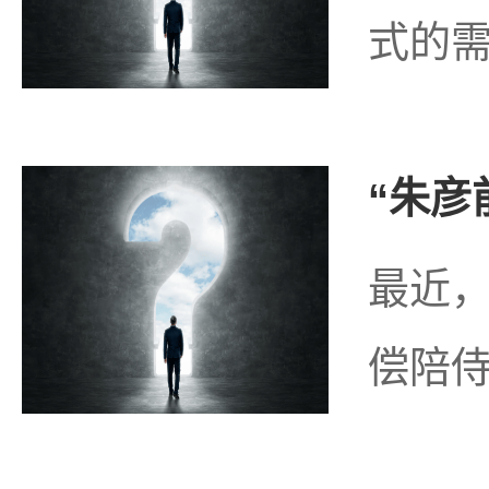
式的需
“朱彦
最近，
偿陪侍