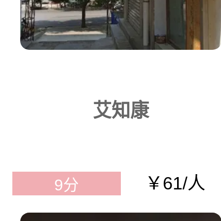
艾知康
￥61/人
9分