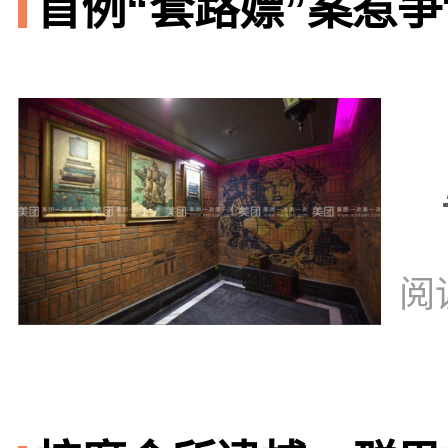
首例“套路嫖”案惹争议
阅