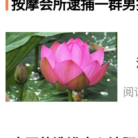
按摩会所逮捕一群男技
阅