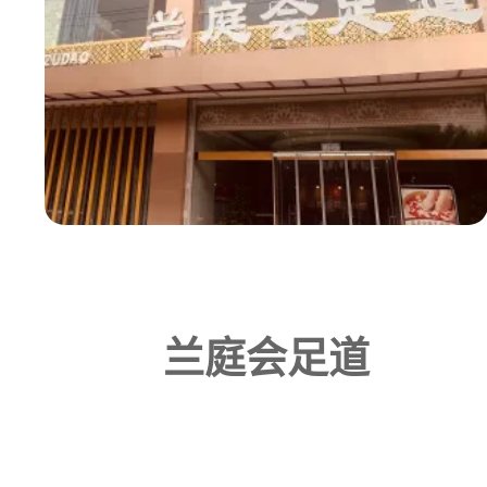
兰庭会足道