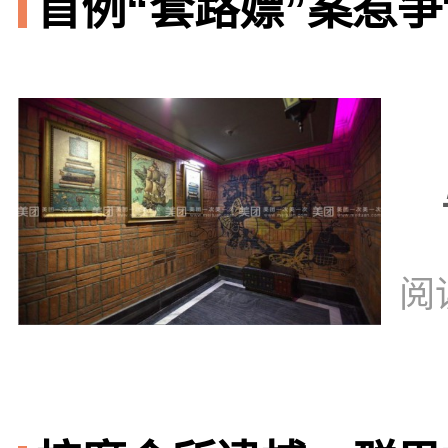
首例“套路嫖”案惹争议
阅