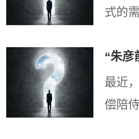
式的需
“朱彦
最近，
偿陪侍