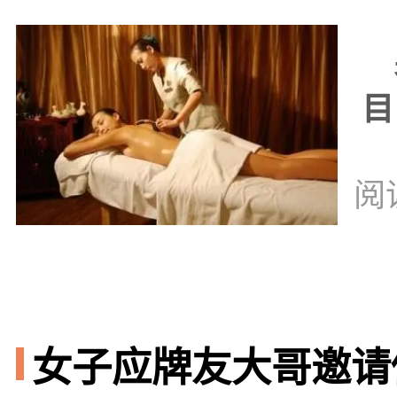
男
目
阅
女子应牌友大哥邀请做