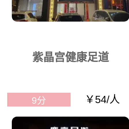
紫晶宫健康足道
￥54/人
9分