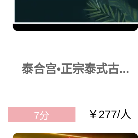
泰合宫•正宗泰式古...
￥277/人
7分