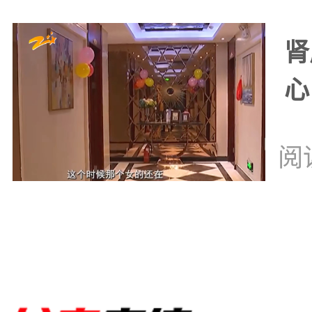
肾
心
阅