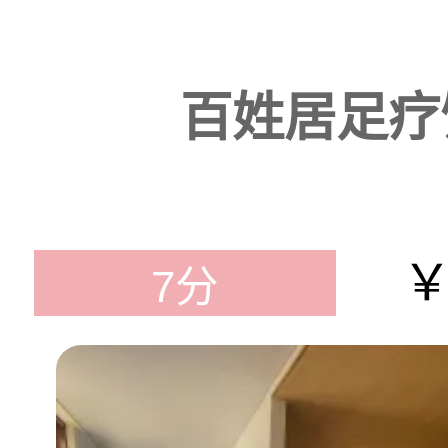
百姓居足疗
￥
7分