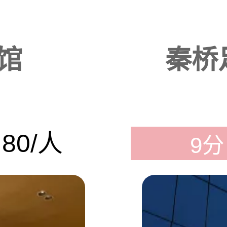
馆
秦桥
80/人
9分