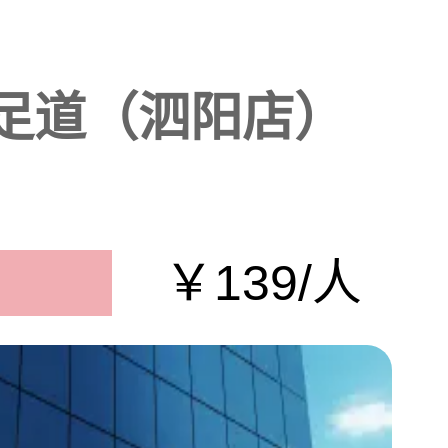
足道（泗阳店）
￥139/人