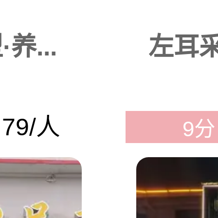
养...
左耳采
79/人
9分