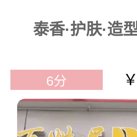
泰香·护肤·造型·
￥
6分