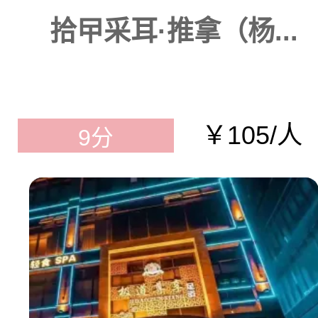
拾曱采耳·推拿（杨...
￥105/人
9分