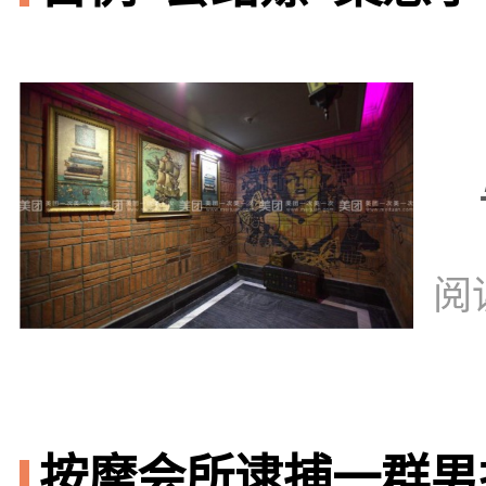
阅
按摩会所逮捕一群男技