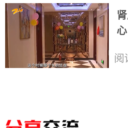
肾
心
阅