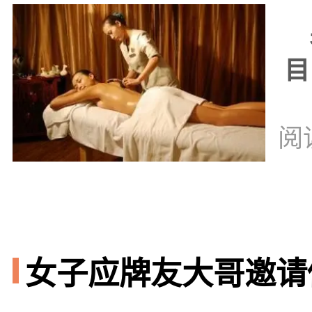
男
目
阅
女子应牌友大哥邀请做