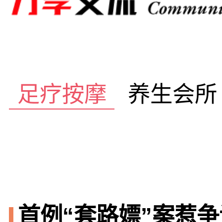
足疗按摩
养生会所
首例“套路嫖”案惹争议