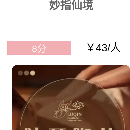
妙指仙境
￥43/人
8分