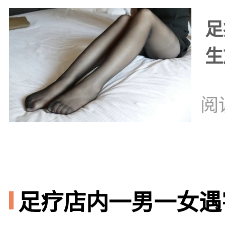
足
生
阅
足疗店内一男一女遇害