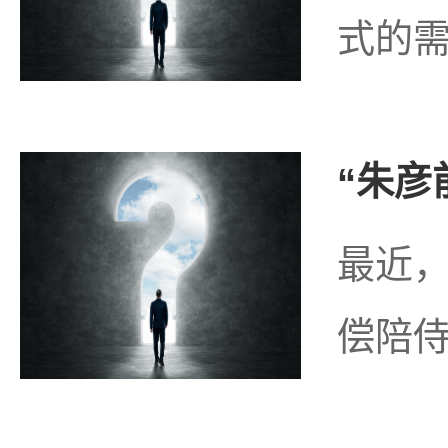
式的需
“朱彦
最近，
偿陪侍