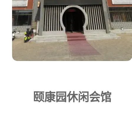
颐康园休闲会馆