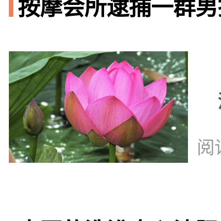
按摩会所逮捕一群男技
阅