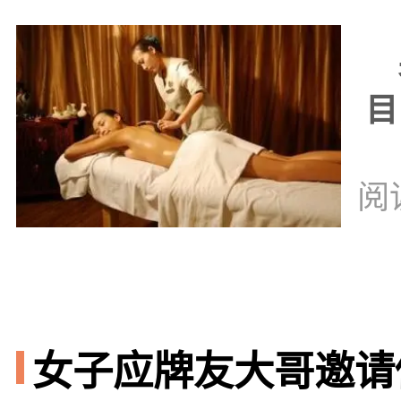
男
目
阅
女子应牌友大哥邀请做