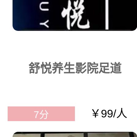
舒悦养生影院足道
￥99/人
7分