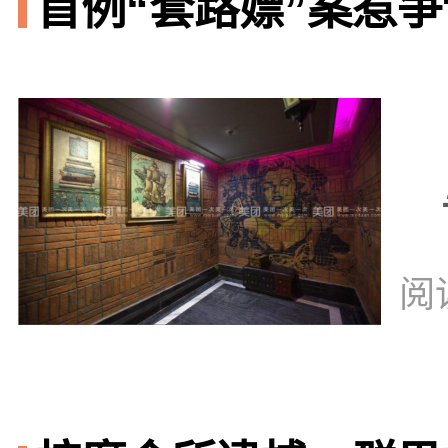
首例“套路嫖”案惹争议
阅