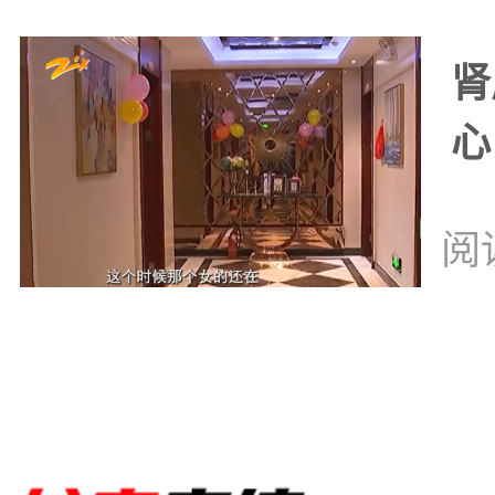
肾
心
阅