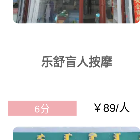
乐舒盲人按摩
￥89/人
6分