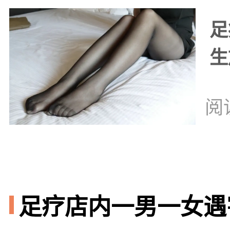
足
生
阅
足疗店内一男一女遇害