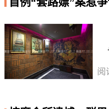
首例“套路嫖”案惹争议
阅