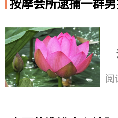
按摩会所逮捕一群男技
阅