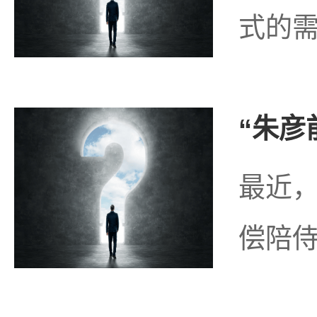
式的需
“朱彦
最近，
偿陪侍