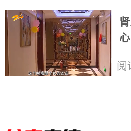
肾
心
阅