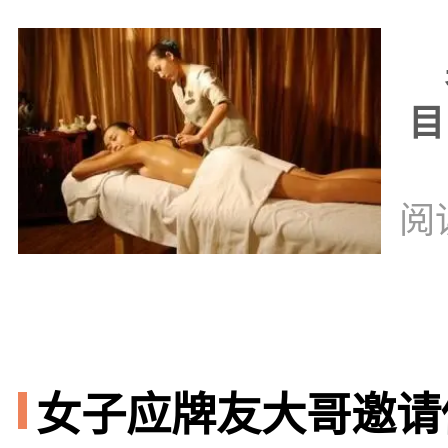
男
目
阅
女子应牌友大哥邀请做