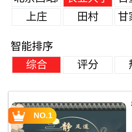
军博
西区
上庄
田村
甘
园
智能排序
综合
评分
NO.1