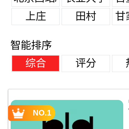
军博
西区
上庄
田村
甘
园
智能排序
综合
评分
NO.1