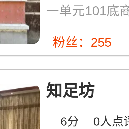
一单元101底
粉丝：255
知足坊
6分
0人点