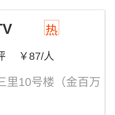
V
热
评
￥87/人
三里10号楼（金百万