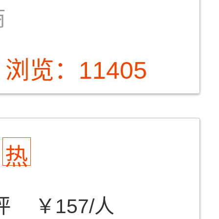
商
浏览：11405
热
评
￥157/人