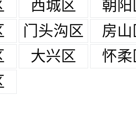
区
西城区
朝阳
区
门头沟区
房山
区
大兴区
怀柔
区