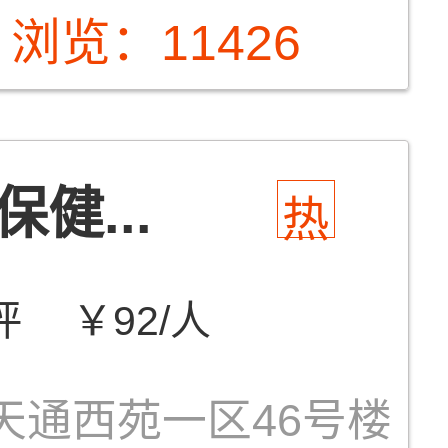
浏览：11426
健...
热
评
￥92/人
天通西苑一区46号楼