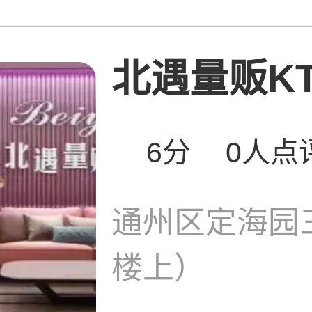
北遇量贩KT
6分
0人点
通州区定海园
楼上）