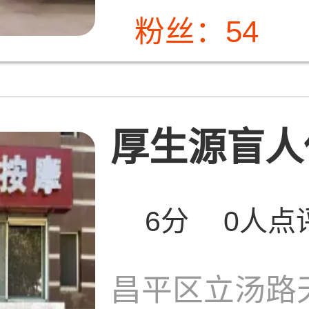
粉丝：54
厚生源盲人保
6分
0人点
昌平区立汤路