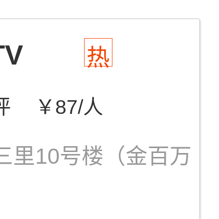
V
热
评
￥87/人
三里10号楼（金百万