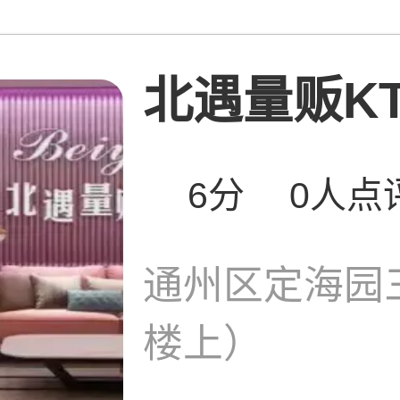
北遇量贩KT
6分
0人点
通州区定海园
楼上）