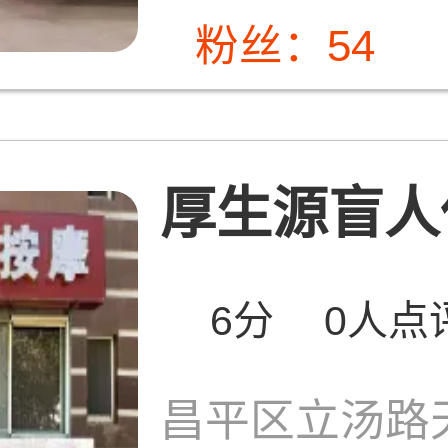
粉丝：54
厚生源盲人保
6分
0人点
昌平区立汤路