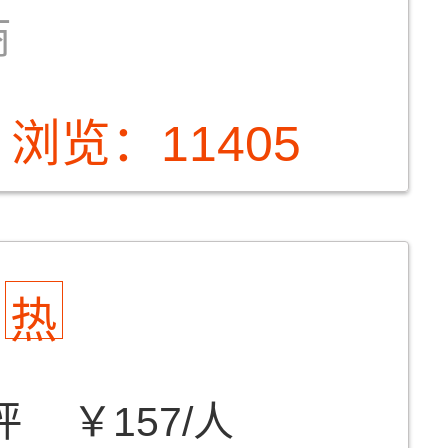
商
浏览：11405
热
评
￥157/人