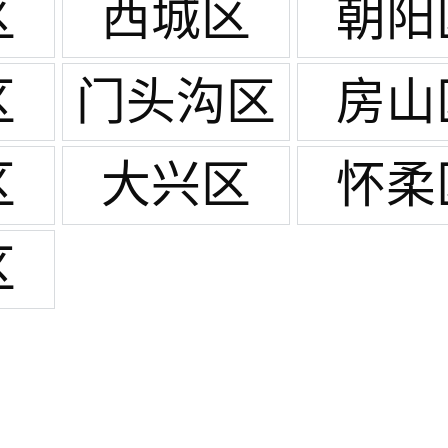
区
西城区
朝阳
区
门头沟区
房山
区
大兴区
怀柔
区