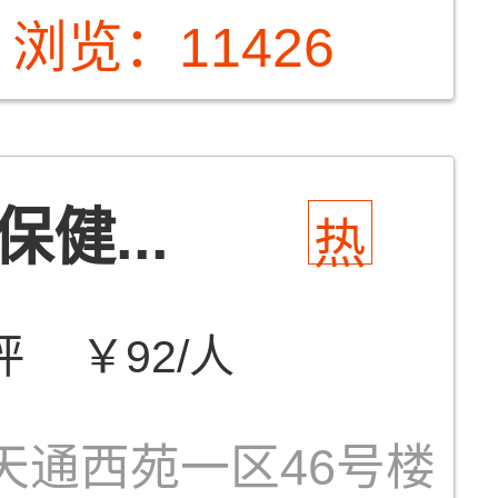
浏览：11426
健...
热
评
￥92/人
天通西苑一区46号楼