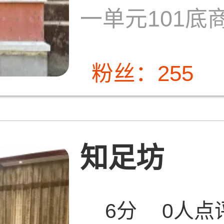
一单元101底
粉丝：255
知足坊
6分
0人点