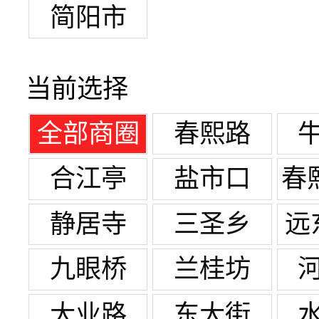
简阳市
当前选择
全部商圈
春熙路
合江亭
盐市口
春
静居寺
三圣乡
远
九眼桥
兰桂坊
大业路
东大街