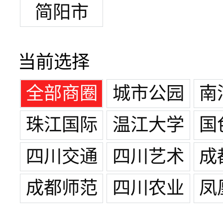
简阳市
当前选择
全部商圈
城市公园
南
珠江国际
温江大学
国
城
四川交通
四川艺术
成
职业技术
职业学院
大
成都师范
四川农业
凤
学院温江
温江校区
学院温江
大学/温江