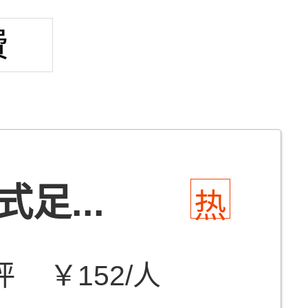
费
足...
热
评
￥152/人