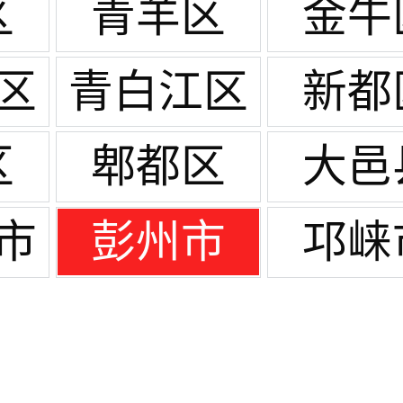
区
青羊区
金牛
区
青白江区
新都
区
郫都区
大邑
市
彭州市
邛崃