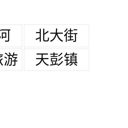
河
北大街
旅游
天彭镇