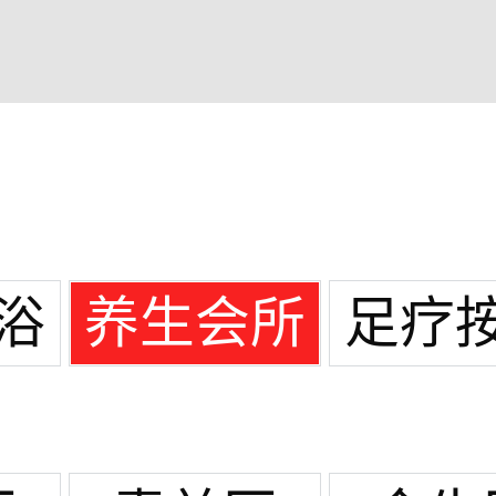
浴
养生会所
足疗