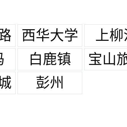
路
西华大学
上柳
玛
白鹿镇
宝山
区
城
彭州