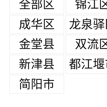
全部区
锦江
成华区
龙泉驿
金堂县
双流
新津县
都江堰
简阳市