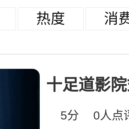
热度
消
十足道影院式
5分
0人点