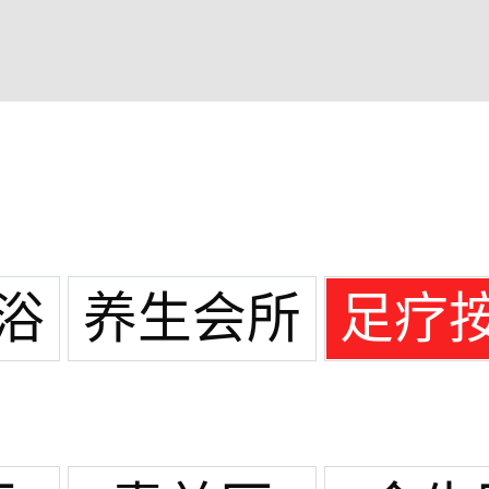
浴
养生会所
足疗