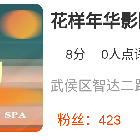
花样年华影院
8分
0人点
武侯区智达二路
粉丝：423