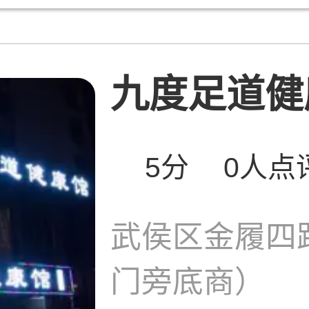
九度足道健康
5分
0人点
武侯区金履四
门旁底商）