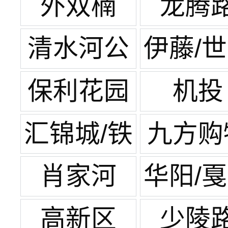
王府井
外双楠
龙腾
清水河公
伊藤/
园
广场
保利花园
机投
汇锦城/铁
九方购
像寺
中心
肖家河
华阳/
湾
高新区
少陵