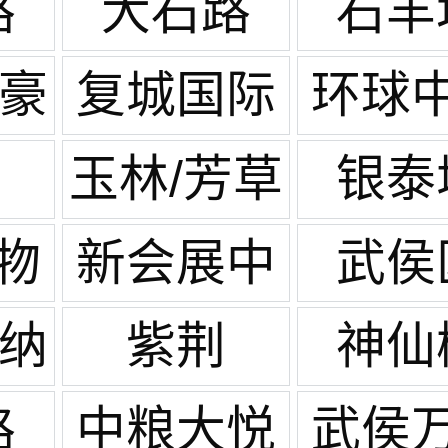
路
大石路
石羊
世豪
复城国际
环球
广场
玉林/芳草
银泰
街
物
新会展中
武侯
心
戛纳
紫荆
神仙
路
中粮大悦
武侯