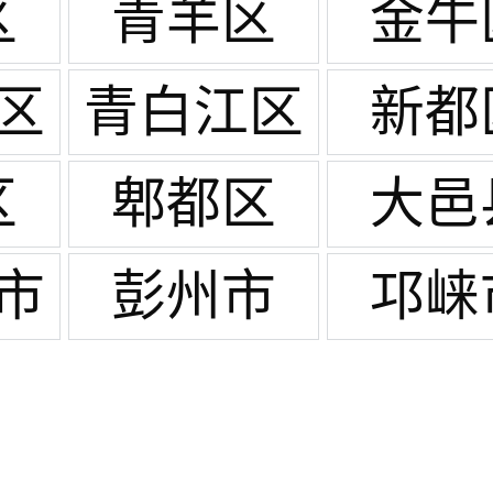
区
青羊区
金牛
区
青白江区
新都
区
郫都区
大邑
市
彭州市
邛崃