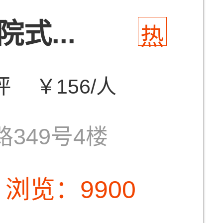
式...
热
评
￥156/人
349号4楼
浏览：9900