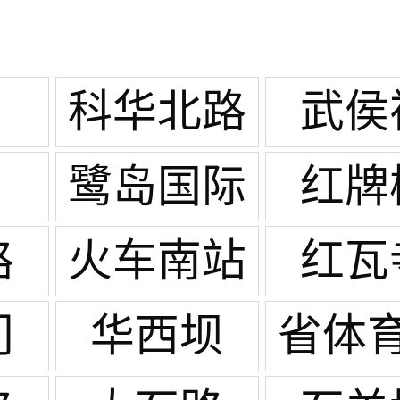
科华北路
武侯
鹭岛国际
红牌
路
火车南站
红瓦
门
华西坝
省体