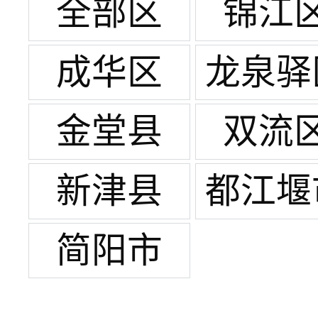
全部区
锦江
成华区
龙泉驿
金堂县
双流
新津县
都江堰
简阳市