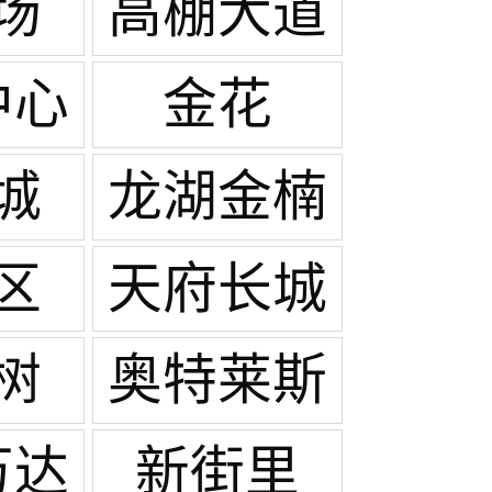
场
高棚大道
中心
金花
城
龙湖金楠
天街
区
天府长城
树
奥特莱斯
万达
新街里