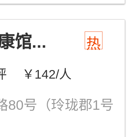
馆...
热
评
￥142/人
路80号（玲珑郡1号