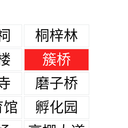
祠
桐梓林
楼
簇桥
寺
磨子桥
育馆
孵化园