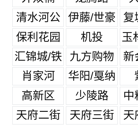
清水河公
伊藤/世豪
复
园
广场
保利花园
机投
玉
汇锦城/铁
九方购物
新
像寺
中心
肖家河
华阳/戛纳
湾
高新区
少陵路
中
天府二街
天府三街
天