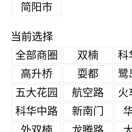
简阳市
当前选择
全部商圈
双楠
科
高升桥
耍都
鹭
五大花园
航空路
火
科华中路
新南门
王府井
外双楠
龙腾路