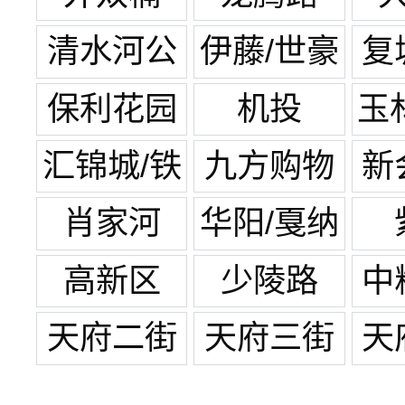
清水河公
伊藤/世豪
复
园
广场
保利花园
机投
玉
汇锦城/铁
九方购物
新
像寺
中心
肖家河
华阳/戛纳
湾
高新区
少陵路
中
天府二街
天府三街
天