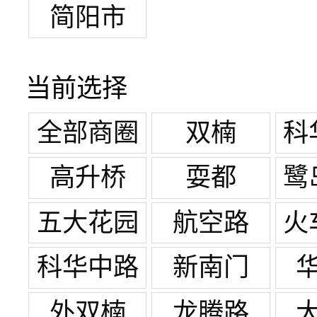
简阳市
当前选择
全部商圈
双楠
科
高升桥
耍都
鹭
五大花园
航空路
火
科华中路
新南门
王府井
外双楠
龙腾路