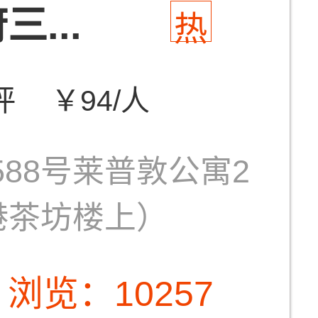
...
热
评
￥94/人
88号莱普敦公寓2
港茶坊楼上）
浏览：10257