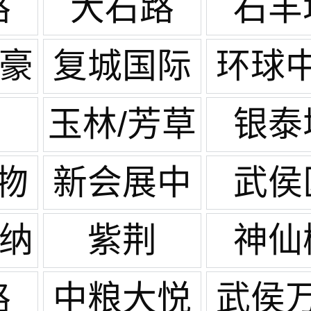
路
大石路
石羊
世豪
复城国际
环球
广场
玉林/芳草
银泰
街
物
新会展中
武侯
心
戛纳
紫荆
神仙
路
中粮大悦
武侯