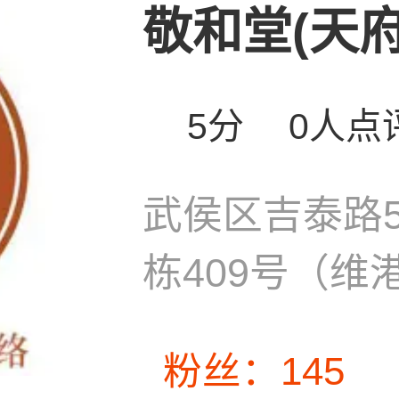
敬和堂(天府三
5分
0人点
武侯区吉泰路5
栋409号（维
粉丝：145