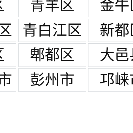
区
青羊区
金牛
区
青白江区
新都
区
郫都区
大邑
市
彭州市
邛崃