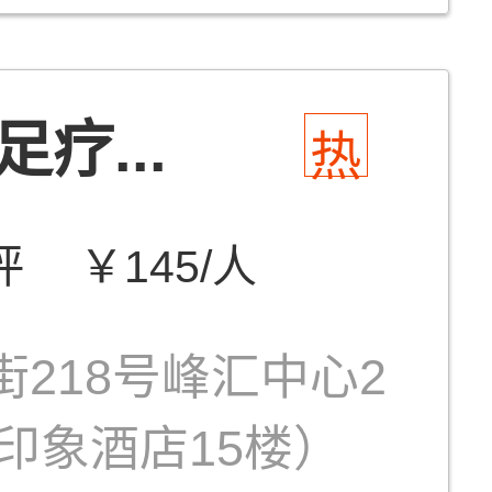
疗...
热
评
￥145/人
218号峰汇中心2
语印象酒店15楼）