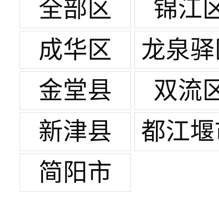
全部区
锦江
成华区
龙泉驿
金堂县
双流
新津县
都江堰
简阳市