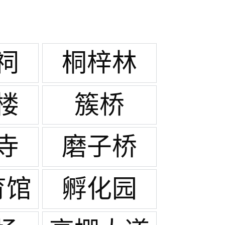
祠
桐梓林
楼
簇桥
寺
磨子桥
育馆
孵化园