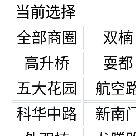
当前选择
全部商圈
双楠
高升桥
耍都
五大花园
航空
科华中路
新南