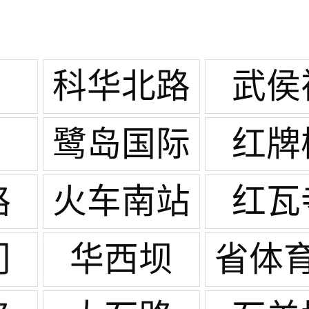
科华北路
武侯
鹭岛国际
红牌
路
火车南站
红瓦
门
华西坝
省体