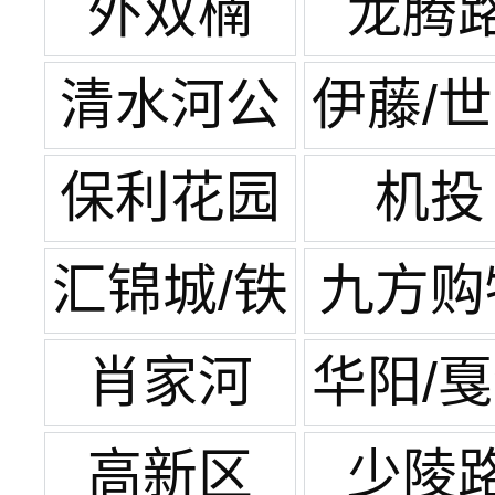
王府井
外双楠
龙腾
清水河公
伊藤/
园
广场
保利花园
机投
汇锦城/铁
九方购
像寺
中心
肖家河
华阳/
湾
高新区
少陵