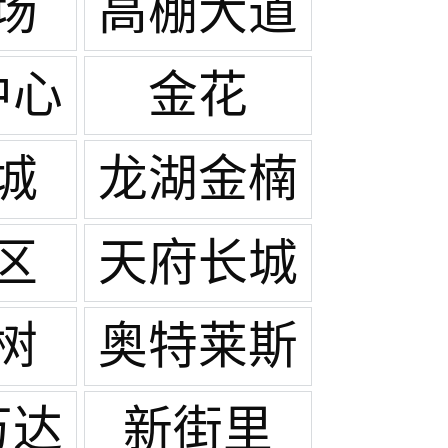
场
高棚大道
中心
金花
城
龙湖金楠
天街
区
天府长城
树
奥特莱斯
万达
新街里