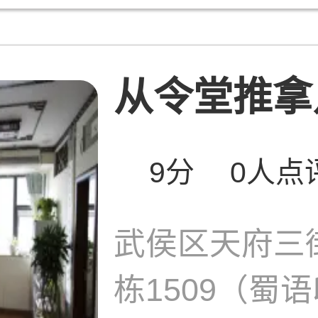
从令堂推拿足
9分
0人点
武侯区天府三街
栋1509（蜀