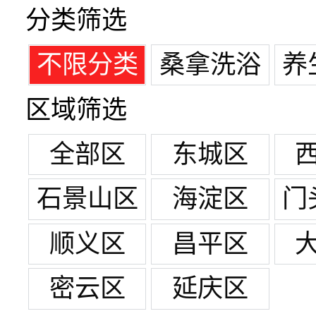
分类筛选
不限分类
桑拿洗浴
养
区域筛选
全部区
东城区
石景山区
海淀区
门
顺义区
昌平区
密云区
延庆区