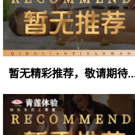
暂无精彩推荐，敬请期待..