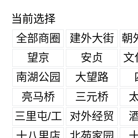
当前选择
全部商圈
建外大街
朝
世
望京
安贞
文
南湖公园
大望路
亮马桥
三元桥
三里屯/工
对外经贸
体
十八里店
北苑家园