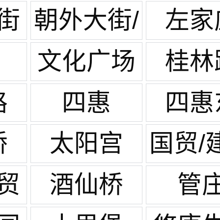
街
朝外大街/
左家
世贸天阶
文化广场
桂林
路
四惠
四惠
桥
太阳宫
国贸/
贸
酒仙桥
管