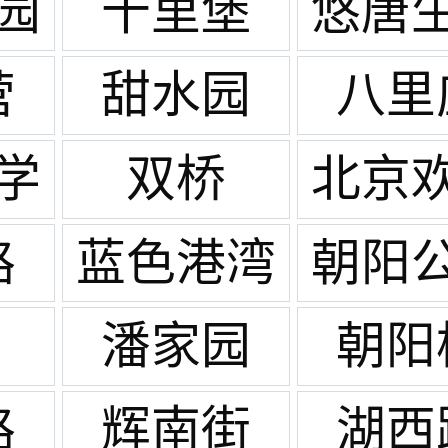
园
十里堡
悠唐
广
营
甜水园
八里
学
双桥
北京
谷
路
蓝色港湾
朝阳
潘家园
朝阳
路
辉南街
湖西