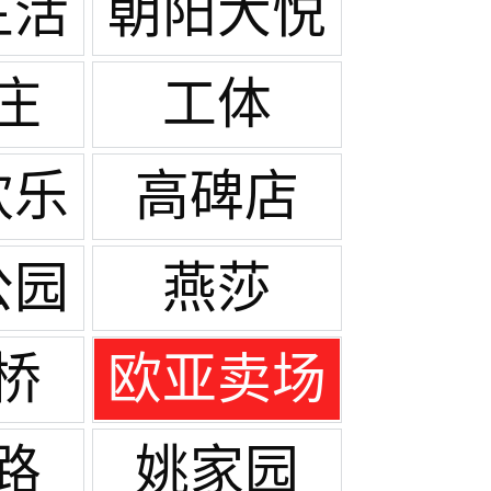
生活
朝阳大悦
场
城
庄
工体
欢乐
高碑店
公园
燕莎
桥
欧亚卖场
路
姚家园