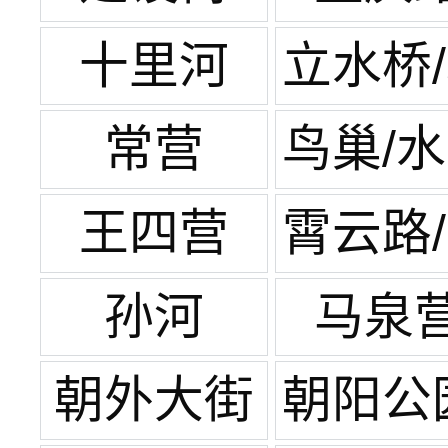
十里河
立水桥
苑家
常营
鸟巢/
方
王四营
霄云路
元桥
孙河
马泉
朝外大街
朝阳公