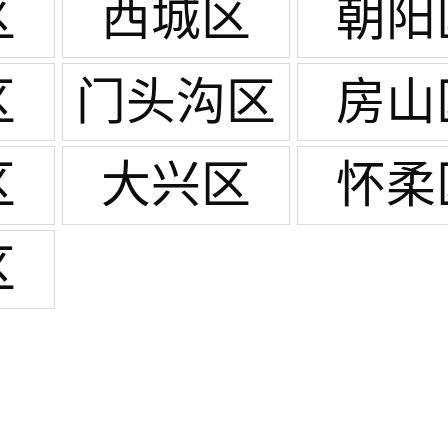
区
西城区
朝阳
区
门头沟区
房山
区
大兴区
怀柔
区