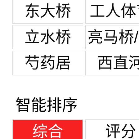
团结
东大桥
工人体
场
立水桥
亮马桥
元桥
芍药居
西直
智能排序
综合
评分