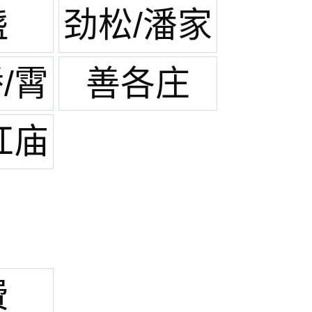
庄
盏
劲松/潘家
园
/霄
善各庄
路
红庙
费