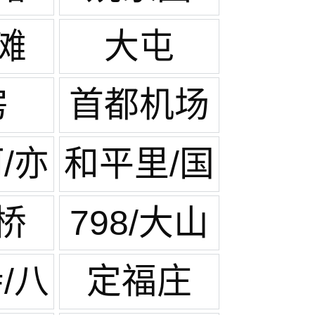
滩
大屯
房
首都机场
生活区
/亦
和平里/国
展中心
桥
798/大山
子
/八
定福庄