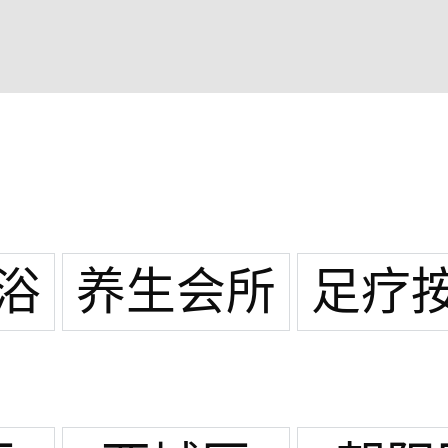
浴
养生会所
足疗