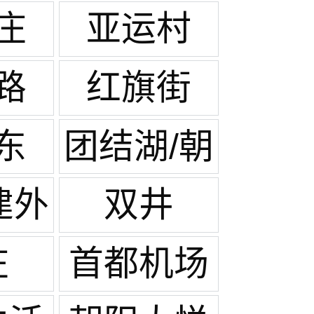
庄
亚运村
路
红旗街
东
团结湖/朝
阳公园
建外
双井
庄
首都机场