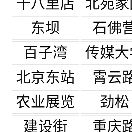
体
十八里店
北苑家
东坝
石佛
百子湾
传媒大
北京东站
霄云
农业展览
劲松
馆
建设街
重庆