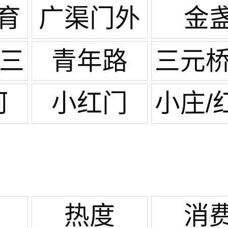
湖
二外
里
育
广渠门外
金
/三
青年路
三元桥
云
河
小红门
小庄/
热度
消