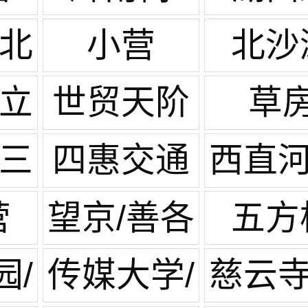
/北
小营
北沙
园
水立
世贸天阶
草
/三
四惠交通
西直河
枢纽
庄
营
望京/善各
五方
庄
园/
传媒大学/
慈云寺