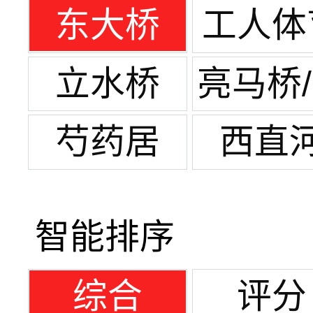
团结
东大桥
工人体
场
立水桥
亮马桥
元桥
芍药居
西直
智能排序
综合
评分