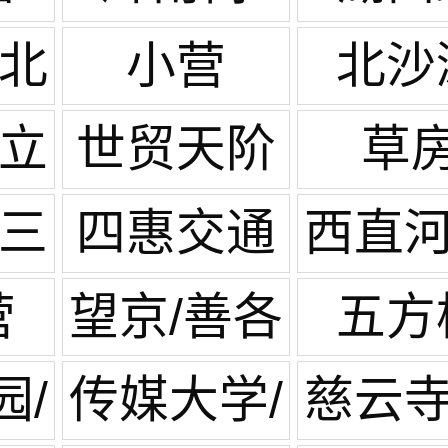
/北
小营
北沙
园
水立
世贸天阶
草
/三
四惠交通
西直河
枢纽
庄
营
望京/善各
五方
庄
园/
传媒大学/
慈云寺