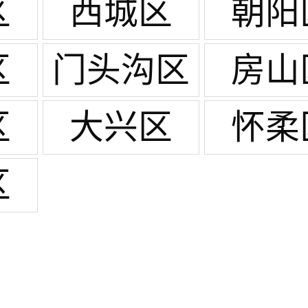
区
西城区
朝阳
区
门头沟区
房山
区
大兴区
怀柔
区