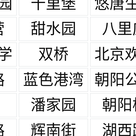
园
十里堡
悠唐
广
营
甜水园
八里
学
双桥
北京
谷
路
蓝色港湾
朝阳
潘家园
朝阳
路
辉南街
湖西