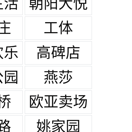
生活
朝阳大悦
场
城
庄
工体
欢乐
高碑店
公园
燕莎
桥
欧亚卖场
路
姚家园