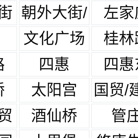
街
朝外大街/
左家
世贸天阶
文化广场
桂林
路
四惠
四惠
桥
太阳宫
国贸/
贸
酒仙桥
管