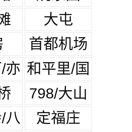
滩
大屯
房
首都机场
生活区
/亦
和平里/国
展中心
桥
798/大山
子
/八
定福庄