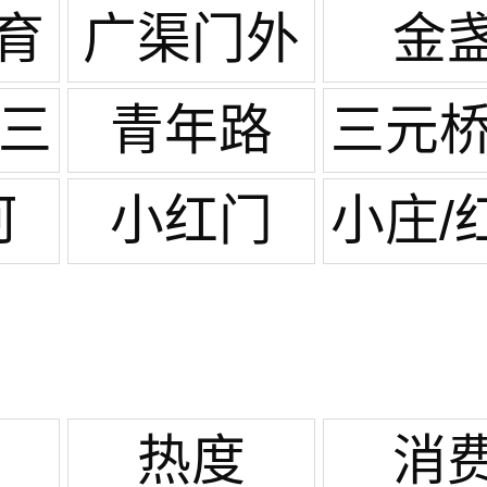
湖
二外
里
育
广渠门外
金
/三
青年路
三元桥
云
河
小红门
小庄/
热度
消