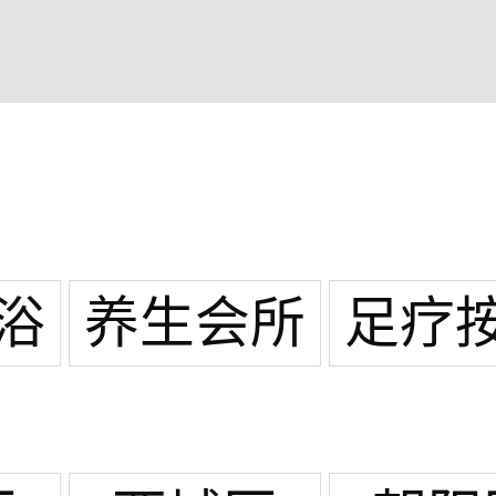
浴
养生会所
足疗