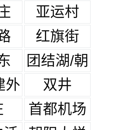
庄
亚运村
路
红旗街
东
团结湖/朝
阳公园
建外
双井
庄
首都机场