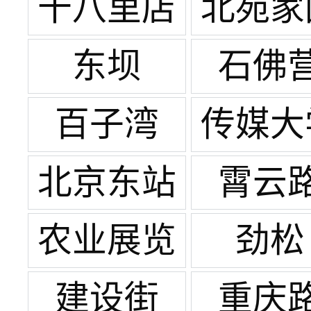
体
十八里店
北苑家
东坝
石佛
百子湾
传媒大
北京东站
霄云
农业展览
劲松
馆
建设街
重庆