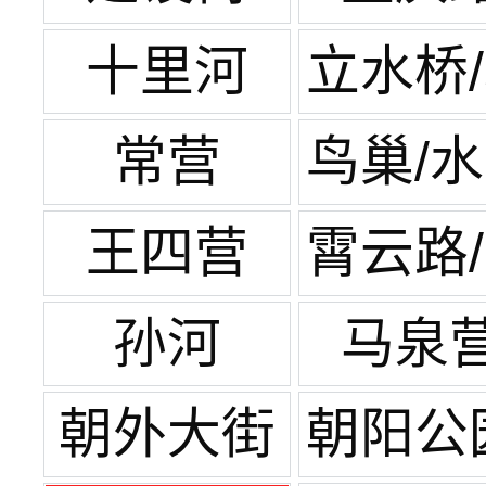
十里河
立水桥
苑家
常营
鸟巢/
方
王四营
霄云路
元桥
孙河
马泉
朝外大街
朝阳公