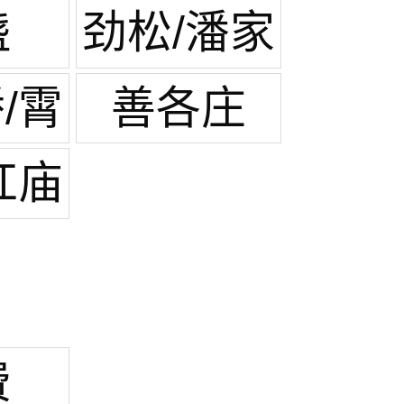
庄
盏
劲松/潘家
园
/霄
善各庄
路
红庙
费