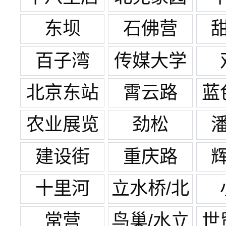
东坝
石佛营
百子湾
传媒大学
北京东站
霄云路
蓝
农业展览
劲松
馆
建设街
重庆路
十里河
立水桥/北
苑家园
常营
鸟巢/水立
世