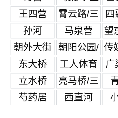
方
王四营
霄云路/三
四
元桥
孙河
马泉营
望
朝外大街
朝阳公园/
传
团结湖
东大桥
工人体育
广
场
立水桥
亮马桥/三
元桥
芍药居
西直河