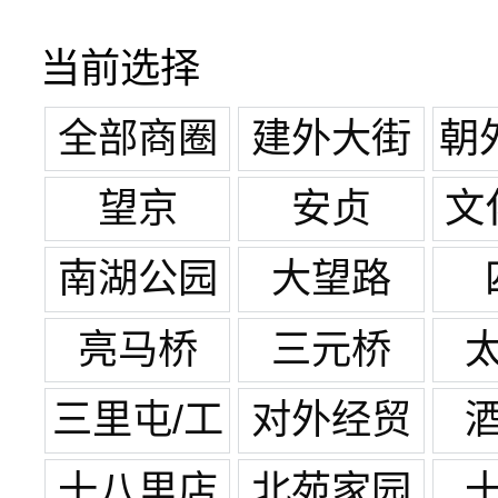
当前选择
全部商圈
建外大街
朝
世
望京
安贞
文
南湖公园
大望路
亮马桥
三元桥
三里屯/工
对外经贸
体
十八里店
北苑家园