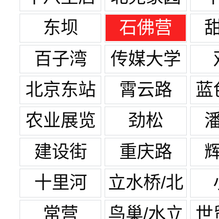
东坝
石佛营
百子湾
传媒大学
北京东站
霄云路
蓝
农业展览
劲松
馆
建设街
重庆路
十里河
立水桥/北
苑家园
常营
鸟巢/水立
世