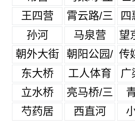
方
王四营
霄云路/三
四
元桥
孙河
马泉营
望
朝外大街
朝阳公园/
传
团结湖
东大桥
工人体育
广
场
立水桥
亮马桥/三
元桥
芍药居
西直河