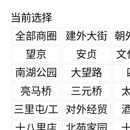
当前选择
全部商圈
建外大街
朝
世
望京
安贞
文
南湖公园
大望路
亮马桥
三元桥
三里屯/工
对外经贸
体
十八里店
北苑家园