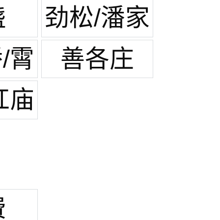
庄
盏
劲松/潘家
园
/霄
善各庄
路
红庙
费