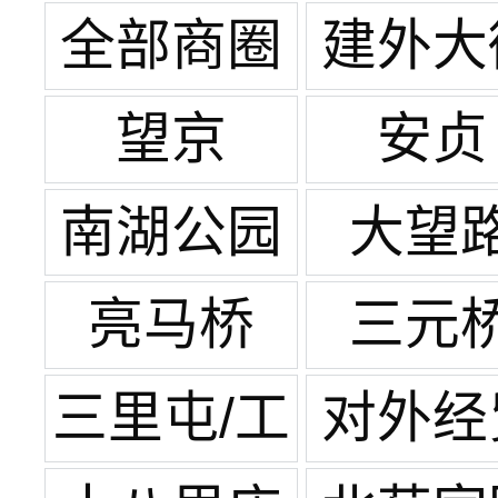
全部商圈
建外大
望京
安贞
南湖公园
大望
亮马桥
三元
三里屯/工
对外经