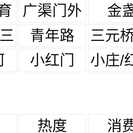
湖
二外
里
育
广渠门外
金
/三
青年路
三元桥
云
河
小红门
小庄/
热度
消