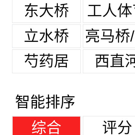
团结
东大桥
工人体
场
立水桥
亮马桥
元桥
芍药居
西直
智能排序
综合
评分