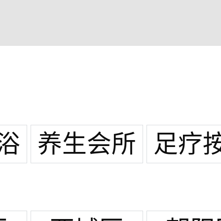
浴
养生会所
足疗