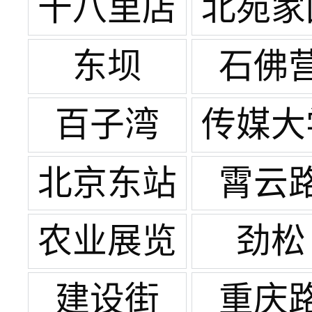
体
十八里店
北苑家
东坝
石佛
百子湾
传媒大
北京东站
霄云
农业展览
劲松
馆
建设街
重庆