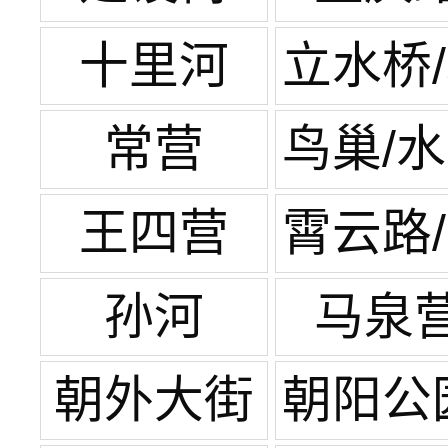
十里河
立水桥
苑家
常营
鸟巢/
方
王四营
霄云路
元桥
孙河
马泉
朝外大街
朝阳公