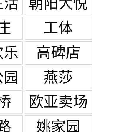
生活
朝阳大悦
场
城
庄
工体
欢乐
高碑店
公园
燕莎
桥
欧亚卖场
路
姚家园