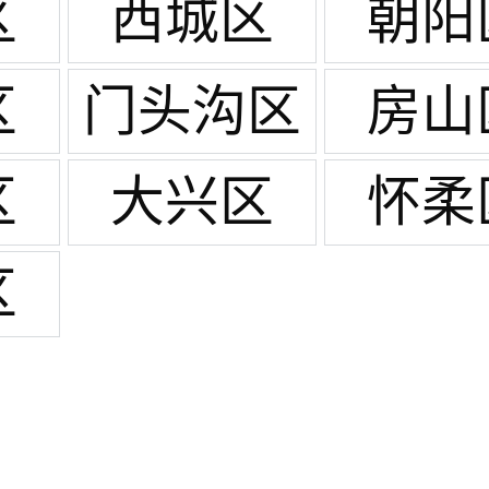
区
西城区
朝阳
区
门头沟区
房山
区
大兴区
怀柔
区