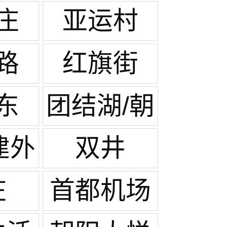
庄
亚运村
路
红旗街
东
团结湖/朝
阳公园
建外
双井
庄
首都机场