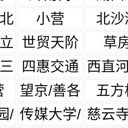
/北
小营
北沙
园
水立
世贸天阶
草
/三
四惠交通
西直河
枢纽
庄
营
望京/善各
五方
庄
园/
传媒大学/
慈云寺