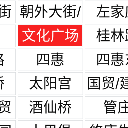
街
朝外大街/
左家
世贸天阶
文化广场
桂林
路
四惠
四惠
桥
太阳宫
国贸/
贸
酒仙桥
管