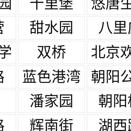
园
十里堡
悠唐
广
营
甜水园
八里
学
双桥
北京
谷
路
蓝色港湾
朝阳
潘家园
朝阳
路
辉南街
湖西