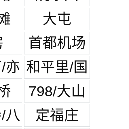
滩
大屯
房
首都机场
生活区
/亦
和平里/国
展中心
桥
798/大山
子
/八
定福庄