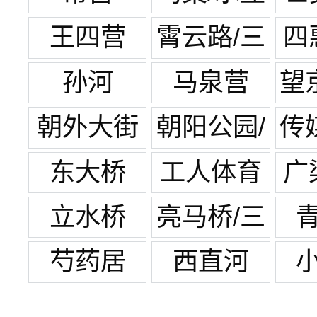
方
王四营
霄云路/三
四
元桥
孙河
马泉营
望
朝外大街
朝阳公园/
传
团结湖
东大桥
工人体育
广
场
立水桥
亮马桥/三
元桥
芍药居
西直河