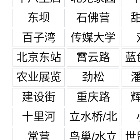
东坝
石佛营
百子湾
传媒大学
北京东站
霄云路
蓝
农业展览
劲松
馆
建设街
重庆路
十里河
立水桥/北
苑家园
常营
鸟巢/水立
世