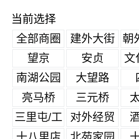
当前选择
全部商圈
建外大街
朝
世
望京
安贞
文
南湖公园
大望路
亮马桥
三元桥
三里屯/工
对外经贸
体
十八里店
北苑家园