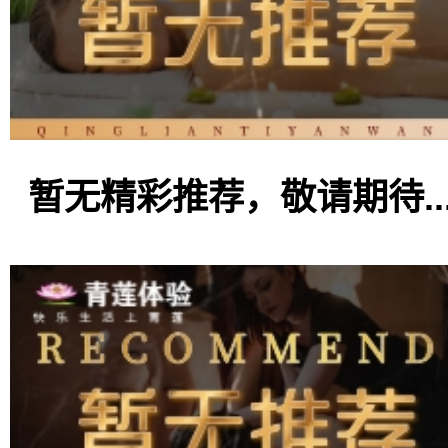
暂无精彩推荐，敬请期待..