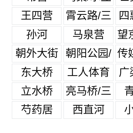
方
王四营
霄云路/三
四
元桥
孙河
马泉营
望
朝外大街
朝阳公园/
传
团结湖
东大桥
工人体育
广
场
立水桥
亮马桥/三
元桥
芍药居
西直河