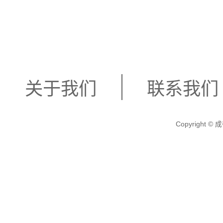
关于我们
联系我们
Copyright