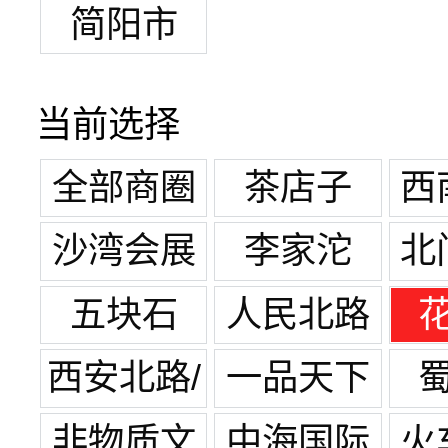
简阳市
当前选择
全部商圈
茶店子
西
沙湾会展
李家沱
北
中心
五块石
人民北路
西安北路/
一品天下
宽窄巷子
非物质文
中海国际
火