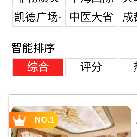
化遗产
凯德广场·
中医大省
成
金牛
医院
总
智能排序
综合
评分
NO.1