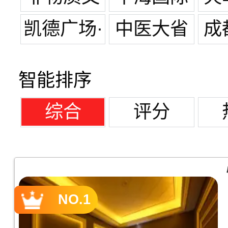
化遗产
凯德广场·
中医大省
成
金牛
医院
总
智能排序
综合
评分
NO.1