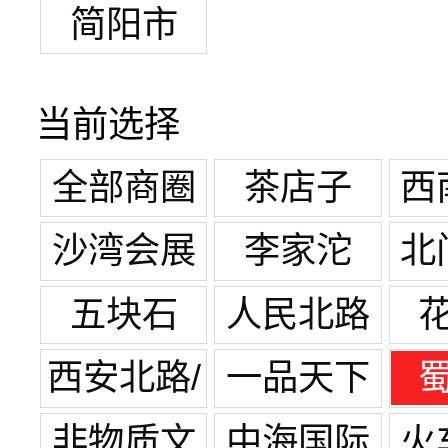
简阳市
当前选择
全部商圈
茶店子
西
沙湾会展
李家沱
北
中心
五块石
人民北路
西安北路/
一品天下
宽窄巷子
非物质文
中海国际
火