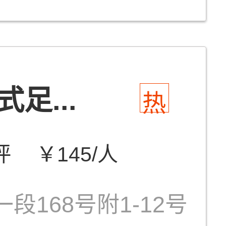
足...
热
评
￥145/人
段168号附1-12号