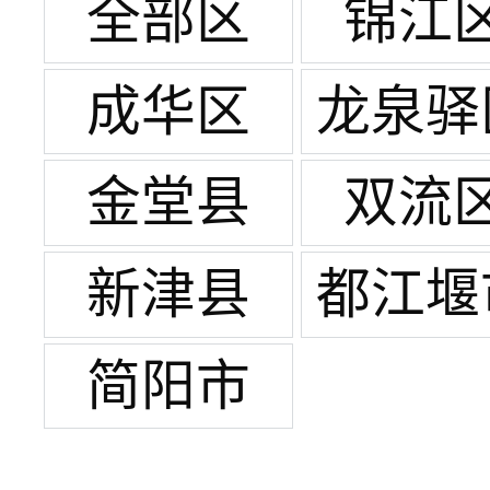
全部区
锦江
成华区
龙泉驿
金堂县
双流
新津县
都江堰
简阳市