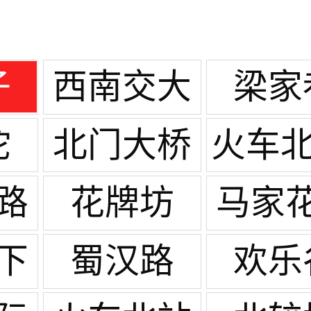
子
西南交大
梁家
沱
北门大桥
火车北
高笋
路
花牌坊
马家
下
蜀汉路
欢乐