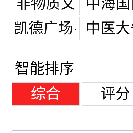
宽窄巷子
非物质文
中海国
化遗产
凯德广场·
中医大
金牛
医院
智能排序
综合
评分