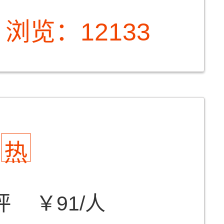
浏览：12133
热
评
￥91/人