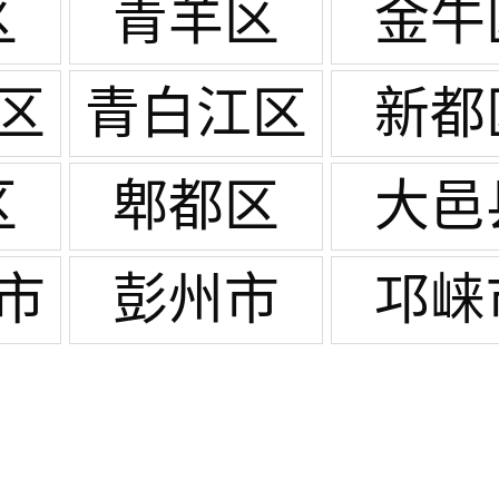
区
青羊区
金牛
区
青白江区
新都
区
郫都区
大邑
市
彭州市
邛崃