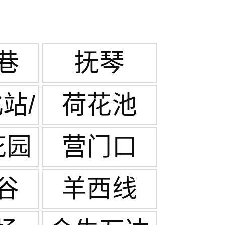
巷
抚琴
站/
荷花池
塘
花园
营门口
谷
羊西线