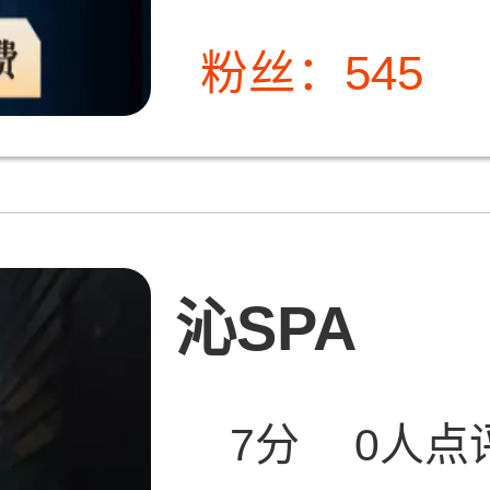
粉丝：545
沁SPA
7分
0人点