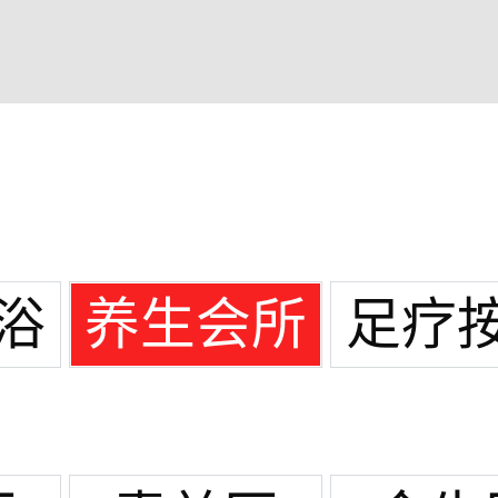
浴
养生会所
足疗