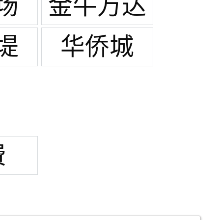
场
金牛万达
广场
堤
华侨城
费