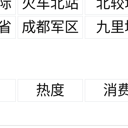
际
火车北站
北较
省
成都军区
九里
总医院/天
回镇
热度
消