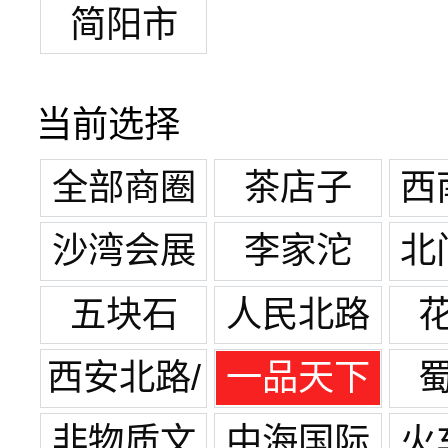
简阳市
当前选择
全部商圈
茶店子
西
沙湾会展
李家沱
北
中心
五块石
人民北路
西安北路/
一品天下
宽窄巷子
非物质文
中海国际
火