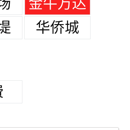
场
金牛万达
广场
堤
华侨城
费