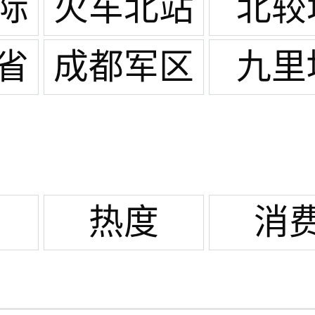
际
火车北站
北较
省
成都军区
九里
总医院/天
回镇
热度
消