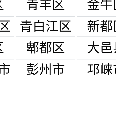
区
青羊区
金牛
区
青白江区
新都
区
郫都区
大邑
市
彭州市
邛崃