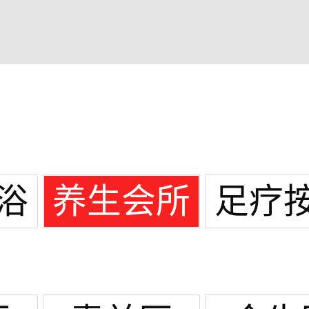
浴
养生会所
足疗