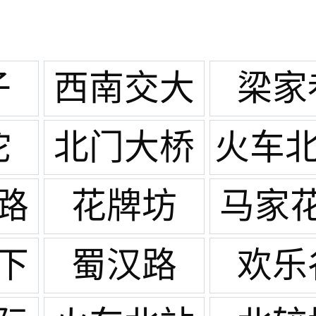
子
西南交大
梁家
沱
北门大桥
火车北
高笋
路
花牌坊
马家
下
蜀汉路
欢乐