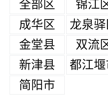
全部区
锦江
成华区
龙泉驿
金堂县
双流
新津县
都江堰
简阳市