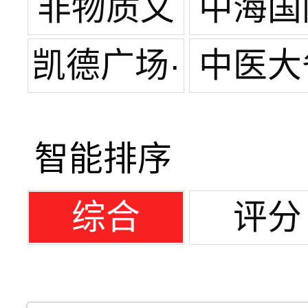
宽窄巷子
非物质文
中海国
化遗产
凯德广场·
中医大
金牛
医院
智能排序
综合
评分