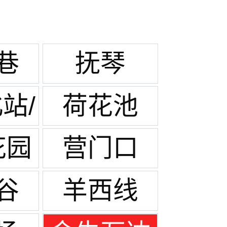
巷
抚琴
站/
荷花池
塘
花园
营门口
谷
羊西线