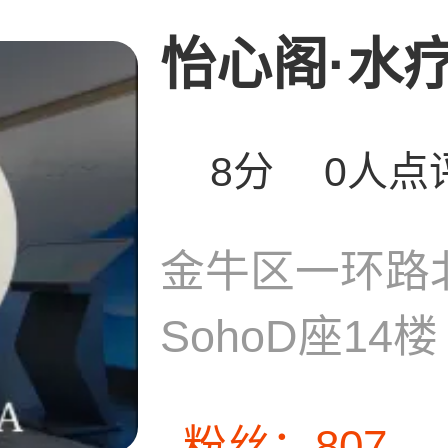
怡心阁·水疗S
8分
0人点
金牛区一环路
SohoD座14楼
粉丝：807