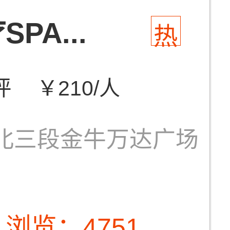
PA...
热
评
￥210/人
北三段金牛万达广场
浏览：4751