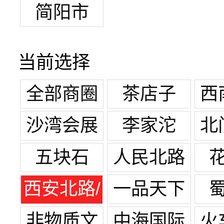
简阳市
当前选择
全部商圈
茶店子
西
沙湾会展
李家沱
北
中心
五块石
人民北路
西安北路/
一品天下
宽窄巷子
非物质文
中海国际
火